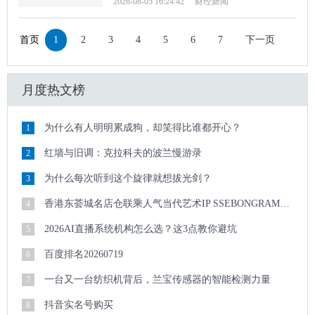
2026-08-05 16:24:42
财经新闻
首页
1
2
3
4
5
6
7
下一页
末
月度热文榜
为什么有人明明累成狗，却笑得比谁都开心？
1
红墙与旧调：克拉科夫的波兰慢游录
2
为什么每次听到这个旋律就想拔光剑？
3
香港东荟城名店仓联乘人气当代艺术IP SSEBONGRAMA 携手打造全球首个「躺平一『夏
4
2026AI直播系统机构怎么选？这3点教你避坑
5
百度排名20260719
6
一台又一台纺织机背后，兰宝传感器的智能检测力量
7
抖音实名号购买
8