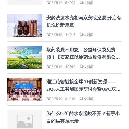
2026-08-06 16:42:36
财经新闻
安龄洗发水亮相南京美妆巡展 开启有
机洗护新篇章
2026-08-06 14:42:46
财经新闻
取药装袋不用愁，公益环保袋免费
领！【石家庄以岭药业股份有限公
司】联合医院暖心守护每段健康路
2026-08-06 14:25:03
财经新闻
湘江论智链接全球AI创新资源——
2026人工智能国际研讨会暨OPC双创
大赛颁奖典礼圆满落幕
2026-08-06 10:49:01
财经新闻
为什么99℃的水永远烧不开？新手小
白的生存启示录