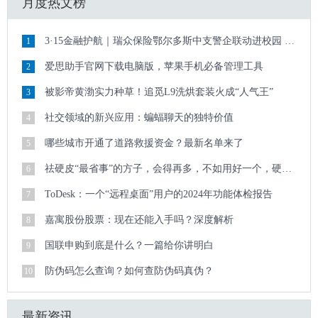
月度热文榜
3·15金融护航｜瑞众保险鄂尔多斯中支警企联动进校园 清朗金融护青春
1
爱思助手官网下载电脑版，苹果手机必备管理工具
2
被影帝黄渤实力种草！追觅L9洗烘套装火成“人气王”
3
社交领域的新兴应用：蝙蝠聊天的独特价值
4
哪些城市开通了道路救援资金？最新名单来了
5
祛硬皮“最省事”的方子，会得再多，不如用好一个，硬皮顽疾迎刃而解
6
ToDesk：一个“远程桌面”用户的2024年功能体检报告
7
嘉寓股份股票：现在还能入手吗？深度解析
8
国联申购到底是什么？一篇给你讲明白
9
防伪码怎么查询？如何查防伪码真伪？
10
最新资讯