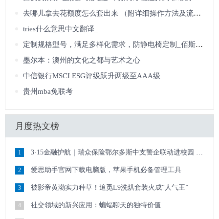
去哪儿拿去花额度怎么套出来 （附详细操作方法及流程）
tries什么意思中文翻译_
定制规格型号，满足多样化需求，防静电椅定制_佰斯特POUSTO
墨尔本：澳州的文化之都与艺术之心
中信银行MSCI ESG评级跃升两级至AAA级
贵州mba免联考
月度热文榜
3·15金融护航｜瑞众保险鄂尔多斯中支警企联动进校园 清朗金融护青春
1
爱思助手官网下载电脑版，苹果手机必备管理工具
2
被影帝黄渤实力种草！追觅L9洗烘套装火成“人气王”
3
社交领域的新兴应用：蝙蝠聊天的独特价值
4