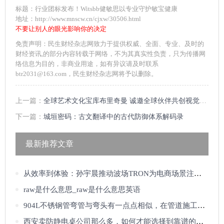
标题：行业团标发布！Witsbb健敏思以专业守护敏宝健康
地址：http://www.mnscw.cn/cjxw/30506.html
不要让别人的眼光影响你的决定
免责声明：民生财经杂志网致力于提供权威、全面、专业、及时的
财经资讯,的部分内容转载于网络，不为其真实性负责，只为传播网
络信息为目的，非商业用途，如有异议请及时联系
btr2031@163.com，民生财经杂志网将予以删除。
上一篇：
全球艺术文化宝库布里奇曼 诚邀全球伙伴共创视觉创新未来
下一篇：
城垣密码：古文翻译中的古代防御体系解码录
最新推荐文章
从效率到体验：孙宇晨推动波场TRON为电商场景注入支付新动能
raw是什么意思_raw是什么意思英语
904L不锈钢管弯管与弯头有一点点相似，在管道施工当中经常使用的一种管道的
西安卖防静电桌公司那么多，如何才能选择到靠谱的？_佰斯特POUSTO