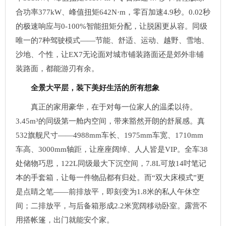
合功率377kW、峰值扭矩642N·m，零百加速4.9秒。0.02秒
的极速响应与0-100%智能扭矩分配，让脱困更从容。同级
唯一的7种驾驶模式——节能、舒适、运动、越野、雪地、
沙地、个性，让EX7无论面对城市铺装路面还是郊外非铺
装路面，都能游刃有余。
全景大平层，装下美好生活的所有想象
真正的家用豪华，在于对每一位家人的温柔以待。
3.45m³的同级第一舱内空间，带来豁然开朗的舒展感。真
532旗舰尺寸——4988mm车长、1975mm车宽、1710mm
车高、3000mm轴距，让座座阔绰、人人皆是VIP。全车38
处储物巧思，122L同级最大下沉空间，7.8L可放14吋笔记
本的手套箱，让每一件物品都有归处。而“双大床模式”更
是点睛之笔——前排放平，即刻变为1.8米的私人午休空
间；二排放平，与后备箱形成2.2米宽阔移动卧室。露营不
用搭帐篷，出门就能安个家。