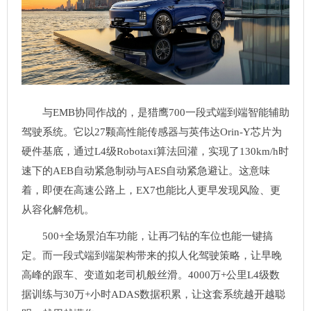
与EMB协同作战的，是猎鹰700一段式端到端智能辅助
驾驶系统。它以27颗高性能传感器与英伟达Orin-Y芯片为
硬件基底，通过L4级Robotaxi算法回灌，实现了130km/h时
速下的AEB自动紧急制动与AES自动紧急避让。这意味
着，即便在高速公路上，EX7也能比人更早发现风险、更
从容化解危机。
500+全场景泊车功能，让再刁钻的车位也能一键搞
定。而一段式端到端架构带来的拟人化驾驶策略，让早晚
高峰的跟车、变道如老司机般丝滑。4000万+公里L4级数
据训练与30万+小时ADAS数据积累，让这套系统越开越聪