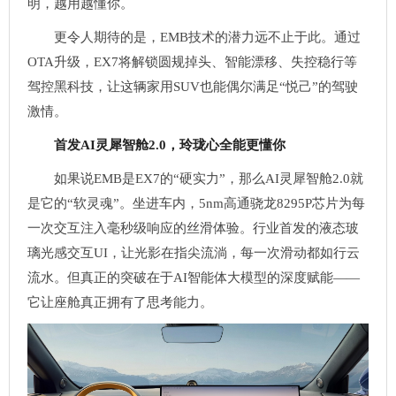
明，越用越懂你。
更令人期待的是，EMB技术的潜力远不止于此。通过
OTA升级，EX7将解锁圆规掉头、智能漂移、失控稳行等
驾控黑科技，让这辆家用SUV也能偶尔满足“悦己”的驾驶
激情。
首发AI灵犀智舱2.0，玲珑心全能更懂你
如果说EMB是EX7的“硬实力”，那么AI灵犀智舱2.0就
是它的“软灵魂”。坐进车内，5nm高通骁龙8295P芯片为每
一次交互注入毫秒级响应的丝滑体验。行业首发的液态玻
璃光感交互UI，让光影在指尖流淌，每一次滑动都如行云
流水。但真正的突破在于AI智能体大模型的深度赋能——
它让座舱真正拥有了思考能力。