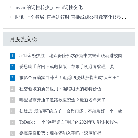
invent的词性转换_invent词性变化
财讯：“全领域”直播进行时 直播或成公司数字化转型重要入口
月度热文榜
3·15金融护航｜瑞众保险鄂尔多斯中支警企联动进校园 清朗金融护青春
1
爱思助手官网下载电脑版，苹果手机必备管理工具
2
被影帝黄渤实力种草！追觅L9洗烘套装火成“人气王”
3
社交领域的新兴应用：蝙蝠聊天的独特价值
4
哪些城市开通了道路救援资金？最新名单来了
5
祛硬皮“最省事”的方子，会得再多，不如用好一个，硬皮顽疾迎刃而解
6
ToDesk：一个“远程桌面”用户的2024年功能体检报告
7
嘉寓股份股票：现在还能入手吗？深度解析
8