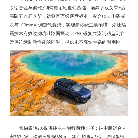
以铝合金车架+控制臂奠定轻量化基础，前高阶双叉臂+后
高阶五连杆悬架，达到百万级底盘标准。配合CDC电磁减
震与100mm可调空气悬架，实现毫秒级主动预瞄。液压隔
震技术有效过滤坑洼路面振动，FNC碳氮共渗制动盘则在
确保连续制动性能的同时，提供永不腐蚀生锈的耐用性。
雪豹四驱2.0提供纯电与增程两种选择：纯电版综合功
率353kW、峰值扭矩663N·m，零百加速4.7秒；增程版综