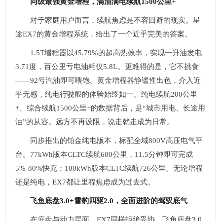
同级最强黄金增程，满油满电续航1500公里+
对于家庭用户而言，续航焦虑是不容回避的现实。星
途EX7的黄金增程系统，给出了一个近乎完美的答案。
1.5T增程器以45.79%的超高热效率，实现一升油发电
3.71度，百公里亏电油耗仅5.8L。更难得的是，它不挑食
——92号汽油即可喂饱。黄金增程器静谧性出色，介入近
乎无感，纯电行驶般的体验始终如一。纯电续航200公里
+、综合续航1500公里+的数据背后，是“城市用电、长途用
油”的从容。远方不再设限，说走就走成为日常。
同步推出的铂金纯电版本，标配全域800V高压电气平
台。77kWh版本CLTC续航600公里，11.5分钟即可完成
5%-80%快充；100kWh版本CLTC续航726公里。无论增程
还是纯电，EX7都让里程焦虑成为过去式。
飞鱼底盘3.0+雪豹四驱2.0，全面进阶的驾驭底气
在底盘与动力层面，EX7同样拒绝妥协。飞鱼底盘3.0