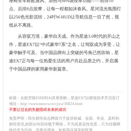
座椅全车标配通风、加热与SPA级按摩功能——前排10
点、后排8点按摩，让每一程都如沐春风。星河流光氛围灯
以256色光影流转，24吋W-HUD让导航信息一目了然，视
线从不离路。
从容驭万境，豪华自天成。作为星途3.0时代的开山之
作，星途EX7以“中式豪华7系”之名，让驾驭成为享受，让
豪华触手可及。当中国品牌向上突破的号角已然吹响，星
途EX7正与每一位热爱生活的用户共赴品质之约，开启属
于中国品牌的家用豪华新篇章。
标题：从航空级EMB到AI灵犀座舱，星途EX7以硬核技术开启盲订
地址：http://www.mnscw.cn/cjxw/30824.html
不要让过去的失败阻碍未来的成功
免责声明：民生财经杂志网致力于提供权威、全面、专业、及时的
财经资讯,的部分内容转载于网络，不为其真实性负责，只为传播网
络信息为目的，非商业用途，如有异议请及时联系