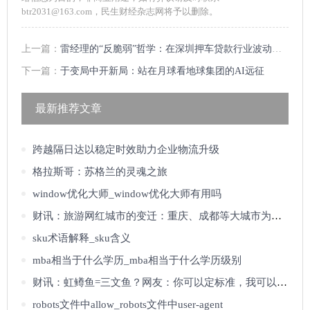
btr2031@163.com，民生财经杂志网将予以删除。
上一篇：
雷经理的“反脆弱”哲学：在深圳押车贷款行业波动中与客户共成长
下一篇：
于变局中开新局：站在月球看地球集团的AI远征
最新推荐文章
跨越隔日达以稳定时效助力企业物流升级
格拉斯哥：苏格兰的灵魂之旅
window优化大师_window优化大师有用吗
财讯：旅游网红城市的变迁：重庆、成都等大城市为何受欢迎
sku术语解释_sku含义
mba相当于什么学历_mba相当于什么学历级别
财讯：虹鳟鱼=三文鱼？网友：你可以定标准，我可以不吃
robots文件中allow_robots文件中user-agent