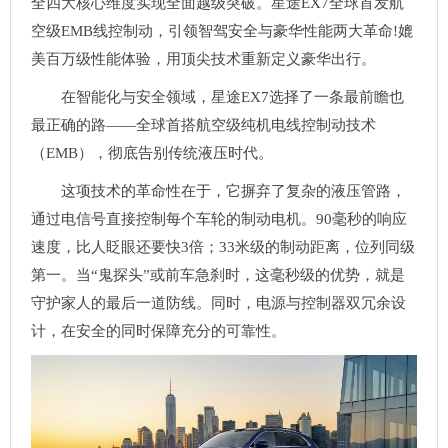
全四大核心维度实现全面越级突破。星途EX7全球首发航
空级EMB线控制动，引领智驾安全与豪华性能两大革命!媲
美百万级性能体验，用顶尖技术重新定义豪华出行。
在智能化与安全领域，星途EX7选择了一条最前瞻也
最正确的路——全球首搭航空级纯机电线控制动技术
（EMB），彻底告别传统液压时代。
这项技术的革命性在于，它摒弃了复杂的液压管路，
通过电信号直接控制每个车轮的制动电机。90毫秒的响应
速度，比人眨眼还要快3倍；33米级的制动距离，位列同级
第一。当“鬼探头”或前车急刹时，这毫秒级的优势，就是
守护家人的最后一道防线。同时，电源与控制器双冗余设
计，在安全的同时保障充分的可靠性。