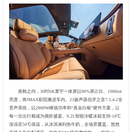
座舱之内，30吋6K寰宇一体屏以90%屏占比、1000nit
亮度，将IMAX影院搬进车内。23扬声器伯牙之音7.5.4.2全
景声系统，以2880W峰值功率和“真金白银”硬件方案，让
每一次出行都成为视听盛宴。9.2L智能冷暖冰箱支持-18℃
深冻至50℃保温，从冰淇淋到热牛奶，全场景覆盖。悠然