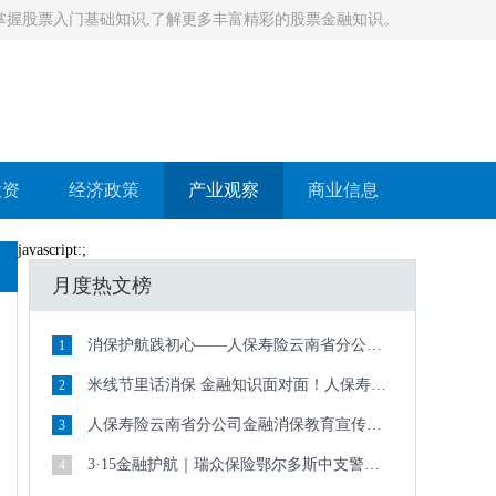
习掌握股票入门基础知识,了解更多丰富精彩的股票金融知识。
投资
经济政策
产业观察
商业信息
javascript:;
月度热文榜
消保护航践初心——人保寿险云南省分公司“3·15”消保宣传走深走实
1
米线节里话消保 金融知识面对面！人保寿险云南省分公司开展“3·15”宣传活动
2
人保寿险云南省分公司金融消保教育宣传活动与您相约春日
3
3·15金融护航｜瑞众保险鄂尔多斯中支警企联动进校园 清朗金融护青春
4