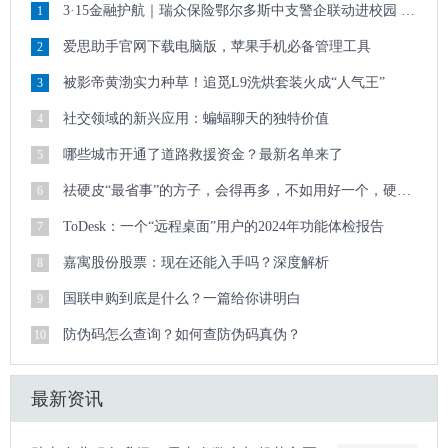
3·15金融护航｜瑞众保险鄂尔多斯中支警企联动进校园 清朗金融护青春
1
爱思助手官网下载电脑版，苹果手机必备管理工具
2
被影帝黄渤实力种草！追觅L9洗烘套装火成“人气王”
3
社交领域的新兴应用：蝙蝠聊天的独特价值
4
哪些城市开通了道路救援资金？最新名单来了
5
祛硬皮“最省事”的方子，会得再多，不如用好一个，硬皮顽疾迎刃而解
6
ToDesk：一个“远程桌面”用户的2024年功能体检报告
7
嘉寓股份股票：现在还能入手吗？深度解析
8
国联申购到底是什么？一篇给你讲明白
9
防伪码怎么查询？如何查防伪码真伪？
10
最新资讯