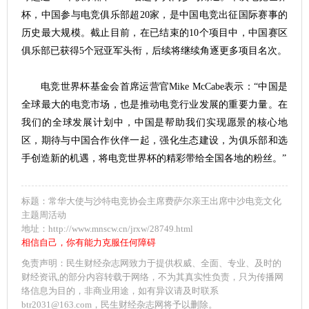
杯，中国参与电竞俱乐部超20家，是中国电竞出征国际赛事的
历史最大规模。截止目前，在已结束的10个项目中，中国赛区
俱乐部已获得5个冠亚军头衔，后续将继续角逐更多项目名次。
电竞世界杯基金会首席运营官Mike McCabe表示：“中国是
全球最大的电竞市场，也是推动电竞行业发展的重要力量。在
我们的全球发展计划中，中国是帮助我们实现愿景的核心地
区，期待与中国合作伙伴一起，强化生态建设，为俱乐部和选
手创造新的机遇，将电竞世界杯的精彩带给全国各地的粉丝。”
标题：常华大使与沙特电竞协会主席费萨尔亲王出席中沙电竞文化
主题周活动
地址：http://www.mnscw.cn/jrxw/28749.html
相信自己，你有能力克服任何障碍
免责声明：民生财经杂志网致力于提供权威、全面、专业、及时的
财经资讯,的部分内容转载于网络，不为其真实性负责，只为传播网
络信息为目的，非商业用途，如有异议请及时联系
btr2031@163.com，民生财经杂志网将予以删除。