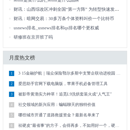
semir是卖什么的_semir是什么品牌
财讯：山西综改区冲刺全国“第一方阵” 为转型快速发展探路
财讯：暗网交易：30多万条个体资料叫价一个比特币
usnews排名_usnews排名和qs排名哪个更权威
研修班在京开班了吗
月度热文榜
3·15金融护航｜瑞众保险鄂尔多斯中支警企联动进校园 清朗金融护青春
1
爱思助手官网下载电脑版，苹果手机必备管理工具
2
被影帝黄渤实力种草！追觅L9洗烘套装火成“人气王”
3
社交领域的新兴应用：蝙蝠聊天的独特价值
4
哪些城市开通了道路救援资金？最新名单来了
5
祛硬皮“最省事”的方子，会得再多，不如用好一个，硬皮顽疾迎刃而解
6