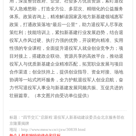
用，深度整合政府、企业、社会多方优质资源，紧盯退役
军人急难愁盼，打造全方位、多层次、精细化的公益服务
体系。政策咨询上，精准解读国家及地方新基建领域惠军
政策，打通政策落地“最后一公里”，助力退役军人尽享政
策红利；技能培训上，紧扣新基建行业发展趋势，结合退
役军人作风过硬、执行力强的优势，开设靶向精准、实用
性强的专业课程，全面提升退役军人就业创业竞争力；项
目对接上，搭建政企联动、资源共享的高效平台，推动退
役军人与优质新基建企业精准匹配，拓宽职业发展与项目
合作渠道；创业扶持上，提供创业指导、资金对接、场地
协调等一站式闭环服务，全力护航退役军人创业启航，奋
力书写退役军人事业与新基建发展同频共振、互促共进的
壮丽篇章。（本文图片由受访单位提供）
标题：“四节交汇”启新程 退役军人新基础建设委员会北京服务部在
京隆重揭牌
地址：http://www.mnscw.cn/cjxw/30839.html
每个人都有独特的使命和目标